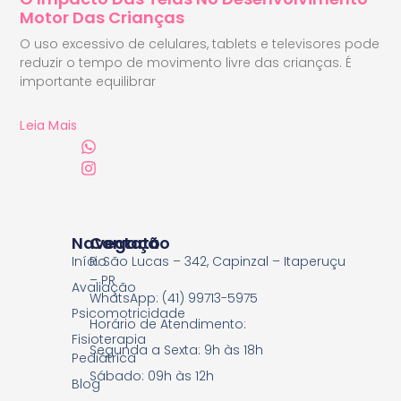
Motor Das Crianças
O uso excessivo de celulares, tablets e televisores pode
reduzir o tempo de movimento livre das crianças. É
importante equilibrar
Leia Mais
Navegação
Contato
Início
R. São Lucas – 342, Capinzal – Itaperuçu
– PR
Avaliação
WhatsApp: (41) 99713-5975
Psicomotricidade
Horário de Atendimento:
Fisioterapia
Segunda a Sexta: 9h às 18h
Pediátrica
Sábado: 09h às 12h
Blog